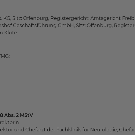
G, Sitz: Offenburg, Registergericht: Amtsgericht Freibu
shof Geschäftsführung GmbH, Sitz: Offenburg, Registerge
n Klute
TMG:
18 Abs. 2 MStV
rektorin
rektor und Chefarzt der Fachklinik für Neurologie, Chefa