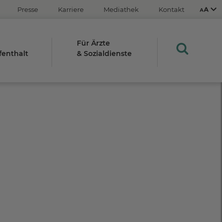
Presse
Karriere
Mediathek
Kontakt
Für Ärzte
fenthalt
& Sozialdienste
Aus
An
STRG
Plus- (+)
Minus-Taste (-)
STRG
0